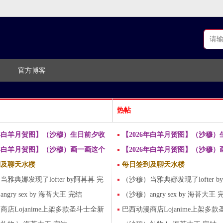
官方博客
热帖
6年白羊月贺图】（沙穆）生日前夕收
【2026年白羊月贺图】（沙穆）
by LILILI
6年白羊月贺图】（沙穆）画一画这个
到爱的告白 by LILILI
【2026年白羊月贺图】（沙穆）
 LILILI
到及聊天水楼
名场面 by LILILI
每日签到及聊天水楼
雅典娜发现了lofter by阿苒苒 完
（沙穆）当雅典娜发现了lofter b
gry sex by 海苔大王 完结
结
（沙穆）angry sex by 海苔大王 
商店Lojanime上架多款圣斗士全新
巴西动漫商店Lojanime上架多