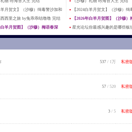
边
礼物 by海苔大王 完结
授权周边
（沙穆）礼物 by海苔大王 完结
4白羊月贺文】（沙穆）缉毒警沙加和
【2024白羊月贺文】（沙穆）缉
 PWP完结
西西里之旅 by兔乖乖咕噜噜 完结
扫黄警穆 PWP完结
【2026年白羊月贺图】（沙穆）
6年白羊月贺图】（沙穆）梅语春深
（折花为钥之三）
星光论坛你最感兴趣的是哪些板
为钥之三）
项（有回帖的每个id加18个金币
布
537
/
1万
私密
57
/ 520
私密
3
/ 5
私密