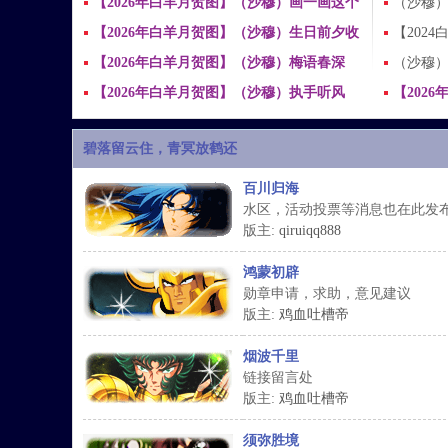
（每个id回帖327金币 仅一次）
【2026年白羊月贺图】（沙穆）画一画这个
授权周
（沙穆）
光
名场面 by LILILI
【2026年白羊月贺图】（沙穆）生日前夕收
【202
到爱的告白 by LILILI
【2026年白羊月贺图】（沙穆）梅语春深
扫黄警穆
（沙穆）
（折花为钥之三）
【2026年白羊月贺图】（沙穆）执手听风
【202
（折花为钥系列之二）
（折花
碧落留云住，青冥放鹤还
百川归海
水区，活动投票等消息也在此发
双
版主:
qiruiqq888
鸿蒙初辟
勋章申请，求助，意见建议
版主:
鸡血吐槽帝
烟波千里
链接留言处
版主:
鸡血吐槽帝
树
须弥胜境