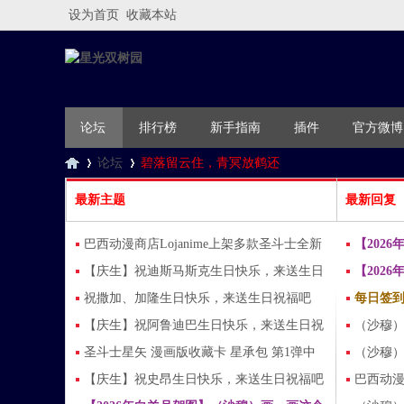
设为首页
收藏本站
论坛
排行榜
新手指南
插件
官方微博
论坛
碧落留云住，青冥放鹤还
最新主题
最新回复
星
»
›
巴西动漫商店Lojanime上架多款圣斗士全新
【202
授权周边
【庆生】祝迪斯马斯克生日快乐，来送生日
到爱的告白 
【202
祝福吧（每个id回帖327金币 仅一次）
祝撒加、加隆生日快乐，来送生日祝福吧
名场面 by
每日签
（每个id回帖327+327金币，仅一次）
【庆生】祝阿鲁迪巴生日快乐，来送生日祝
（沙穆）当
福吧（每个id回帖327金币 仅一次）
圣斗士星矢 漫画版收藏卡 星承包 第1弹中
结
（沙穆）an
的沙加、穆
【庆生】祝史昂生日快乐，来送生日祝福吧
巴西动漫