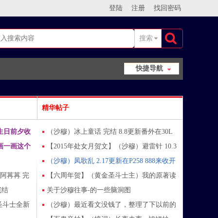
登陆
注册
找回密码
搜索
搜
快捷导航
索
精华帖子
生日前夕收
（沙穆）冰上童话 完结 8.8更新番外在30L
画一画这个
【2015年处女月贺文】（沙穆）避雷针 10.3
更新P18 番外完
（沙穆）凤歌乱 2.17更新在P258 888来收开
y阿苒苒 完
工套餐嗷~
【六周年贺】（黄金圣斗士主）我的原著读
完结
书笔记 1.10更新在P72
关于沙穆往事-的一些脑洞图
款圣斗士全新
（沙穆）最近看文没钱了，整理了下以前的