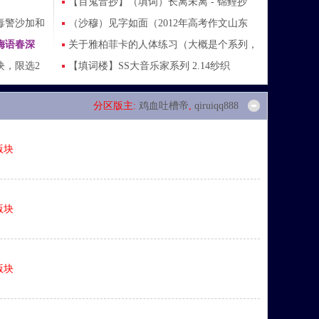
图发上来赚点看文币~
【百鬼音抄】（填词）长离未离 - 锦鲤抄
毒警沙加和
（沙穆）
（沙穆）见字如面（2012年高考作文山东
梅语春深
卷）
关于雅柏菲卡的人体练习（大概是个系列，
块，限选2
5.17笛捷尔X瑟拉菲娜）
【填词楼】SS大音乐家系列 2.14纱织
）
《Shattered Pieces》
分区版主:
鸡血吐槽帝
,
qiruiqq888
版块
版块
版块