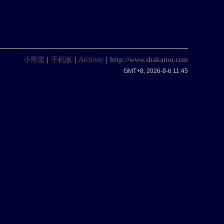
小黑屋
|
手机版
|
Archiver
|
http://www.shakamu.com
GMT+8, 2026-8-6 11:45